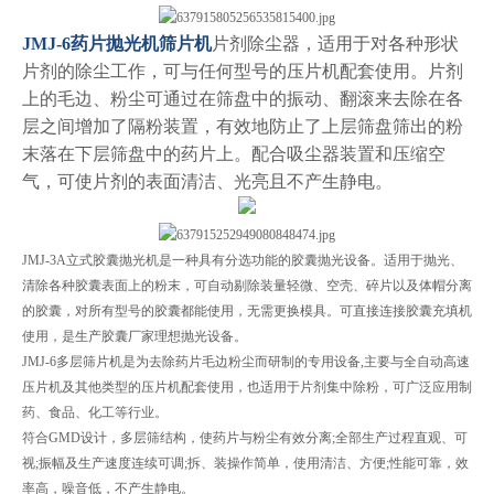
JMJ-6药片抛光机筛片机
片剂除尘器，适用于对各种形状
片剂的除尘工作，可与任何型号的压片机配套使用。片剂
上的毛边、粉尘可通过在筛盘中的振动、翻滚来去除在各
层之间增加了隔粉装置，有效地防止了上层筛盘筛出的粉
末落在下层筛盘中的药片上。配合吸尘器装置和压缩空
气，可使片剂的表面清洁、光亮且不产生静电。
JMJ-3A立式胶囊抛光机是一种具有分选功能的胶囊抛光设备。适用于抛光、
清除各种胶囊表面上的粉末，可自动剔除装量轻微、空壳、碎片以及体帽分离
的胶囊，对所有型号的胶囊都能使用，无需更换模具。可直接连接胶囊充填机
使用，是生产胶囊厂家理想抛光设备。
JMJ-6多层筛片机是为去除药片毛边粉尘而研制的专用设备,主要与全自动高速
压片机及其他类型的压片机配套使用，也适用于片剂集中除粉，可广泛应用制
药、食品、化工等行业。
符合GMD设计，多层筛结构，使药片与粉尘有效分离;全部生产过程直观、可
视;振幅及生产速度连续可调;拆、装操作简单，使用清洁、方便;性能可靠，效
率高，噪音低，不产生静电。