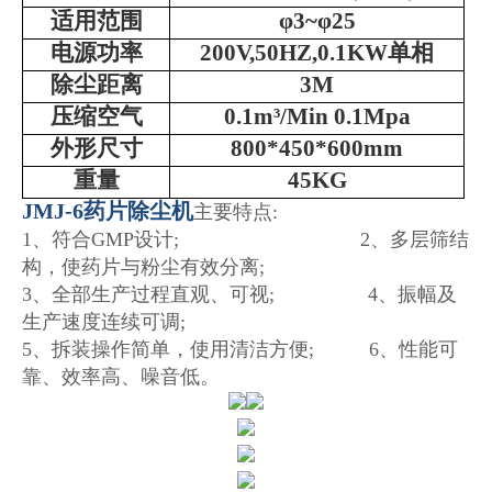
适用范围
φ3~φ25
电源功率
200V,50HZ,0.1KW单相
除尘距离
3M
压缩空气
0.1m³/Min 0.1Mpa
外形尺寸
800*450*600mm
重量
45KG
JMJ-6药片除尘机
主要特点:
1、符合GMP设计;
2、多层筛结
构，使药片与粉尘有效分离;
3、全部生产过程直观、可视;
4、振幅及
生产速度连续可调;
5、拆装操作简单，使用清洁方便; 6、性能可
靠、效率高、噪音低。